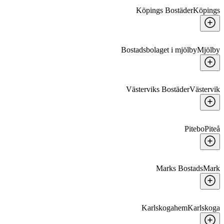
Köpings Bostäder
Köpings
Bostadsbolaget i mjölby
Mjölby
Västerviks Bostäder
Västervik
Pitebo
Piteå
Marks Bostads
Mark
Karlskogahem
Karlskoga