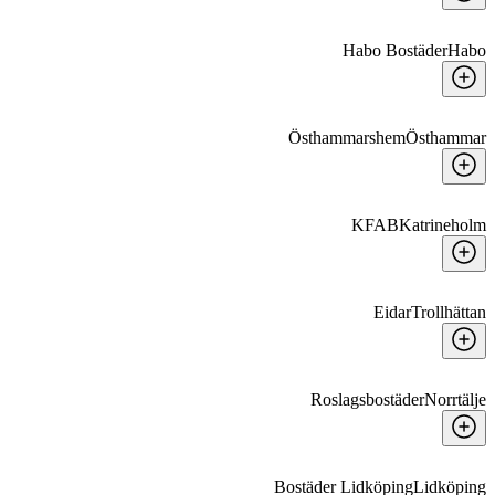
Habo Bostäder
Habo
Östhammarshem
Östhammar
KFAB
Katrineholm
Eidar
Trollhättan
Roslagsbostäder
Norrtälje
Bostäder Lidköping
Lidköping