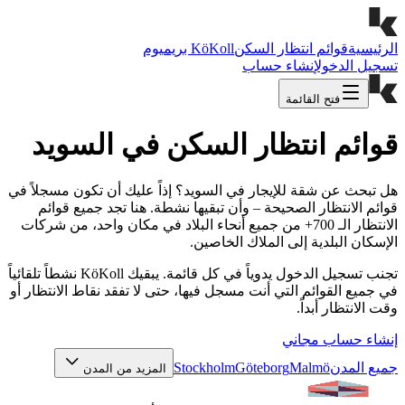
الرئيسية
قوائم انتظار السكن
KöKoll بريميوم
تسجيل الدخول
إنشاء حساب
فتح القائمة
قوائم انتظار السكن في السويد
هل تبحث عن شقة للإيجار في السويد؟ إذاً عليك أن تكون مسجلاً في
قوائم الانتظار الصحيحة – وأن تبقيها نشطة. هنا تجد جميع قوائم
الانتظار الـ 700+ من جميع أنحاء البلاد في مكان واحد، من شركات
الإسكان البلدية إلى الملاك الخاصين.
تجنب تسجيل الدخول يدوياً في كل قائمة. يبقيك KöKoll نشطاً تلقائياً
في جميع القوائم التي أنت مسجل فيها، حتى لا تفقد نقاط الانتظار أو
وقت الانتظار أبداً.
إنشاء حساب مجاني
جميع المدن
Malmö
Göteborg
Stockholm
المزيد من المدن