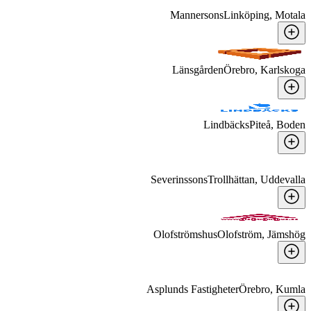
Mannersons
Linköping, Motala
Länsgården
Örebro, Karlskoga
Lindbäcks
Piteå, Boden
Severinssons
Trollhättan, Uddevalla
Olofströmshus
Olofström, Jämshög
Asplunds Fastigheter
Örebro, Kumla