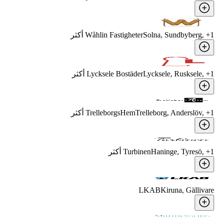
1
, +
Solna, Sundbyberg
Wåhlin Fastigheter
أكثر
1
, +
Lycksele, Rusksele
Lycksele Bostäder
أكثر
1
, +
Trelleborg, Anderslöv
TrelleborgsHem
أكثر
1
, +
Haninge, Tyresö
Turbinen
أكثر
LKAB
Kiruna, Gällivare