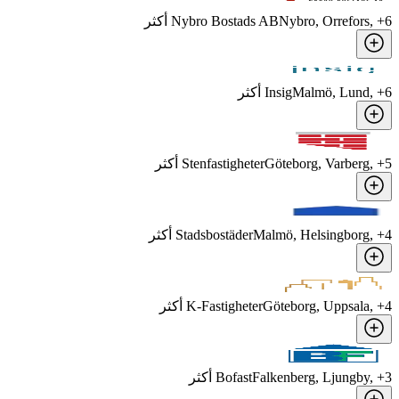
6
, +
Nybro, Orrefors
Nybro Bostads AB
أكثر
6
, +
Malmö, Lund
Insig
أكثر
5
, +
Göteborg, Varberg
Stenfastigheter
أكثر
4
, +
Malmö, Helsingborg
Stadsbostäder
أكثر
4
, +
Göteborg, Uppsala
K-Fastigheter
أكثر
3
, +
Falkenberg, Ljungby
Bofast
أكثر