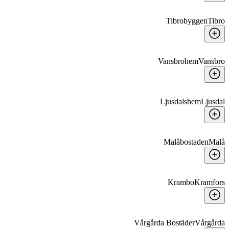
Tibrobyggen
Tibro
Vansbrohem
Vansbro
Ljusdalshem
Ljusdal
Malåbostaden
Malå
Krambo
Kramfors
Vårgårda Bostäder
Vårgårda