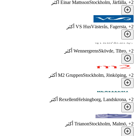
2
, +
Stockholm, Järfälla
Einar Mattsson
أكثر
2
, +
Västerås, Fagersta
VS Hus
أكثر
2
, +
Skövde, Tibro
Wennergrens
أكثر
2
, +
Stockholm, Jönköping
M2 Gruppen
أكثر
2
, +
Helsingborg, Landskrona
Rexellent
أكثر
2
, +
Stockholm, Malmö
Trianon
أكثر