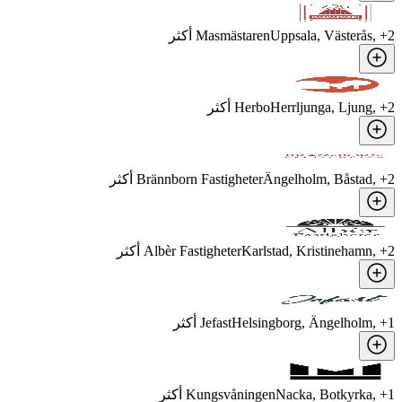
2
, +
Uppsala, Västerås
Masmästaren
أكثر
2
, +
Herrljunga, Ljung
Herbo
أكثر
2
, +
Ängelholm, Båstad
Brännborn Fastigheter
أكثر
2
, +
Karlstad, Kristinehamn
Albèr Fastigheter
أكثر
1
, +
Helsingborg, Ängelholm
Jefast
أكثر
1
, +
Nacka, Botkyrka
Kungsvåningen
أكثر