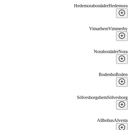
Hedemorabostäder
Hedemora
Vimarhem
Vimmerby
Norabostäder
Nora
Bodenbo
Boden
Sölvesborgshem
Sölvesborg
Allbohus
Alvesta