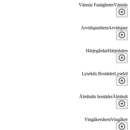
Vännäs Fastigheter
Vännäs
Arvidsjaurhem
Arvidsjaur
Härjegårdar
Härjedalen
Lysekils Bostäder
Lysekil
Älmhults bostäder
Älmhult
Vingåkershem
Vingåker