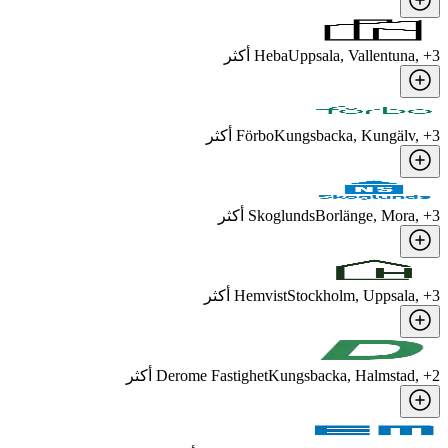
3
, +
Uppsala, Vallentuna
Heba
أكثر
3
, +
Kungsbacka, Kungälv
Förbo
أكثر
3
, +
Borlänge, Mora
Skoglunds
أكثر
3
, +
Stockholm, Uppsala
Hemvist
أكثر
2
, +
Kungsbacka, Halmstad
Derome Fastighet
أكثر