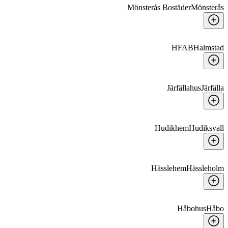
Mönsterås Bostäder
Mönsterås
HFAB
Halmstad
Järfällahus
Järfälla
Hudikhem
Hudiksvall
Hässlehem
Hässleholm
Håbohus
Håbo