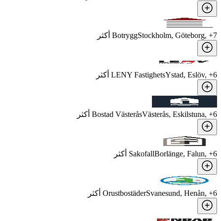
7
, +
Stockholm, Göteborg
Botrygg
أكثر
6
, +
Ystad, Eslöv
LENY Fastighets
أكثر
6
, +
Västerås, Eskilstuna
Bostad Västerås
أكثر
6
, +
Borlänge, Falun
Sakofall
أكثر
6
, +
Svanesund, Henån
Orustbostäder
أكثر