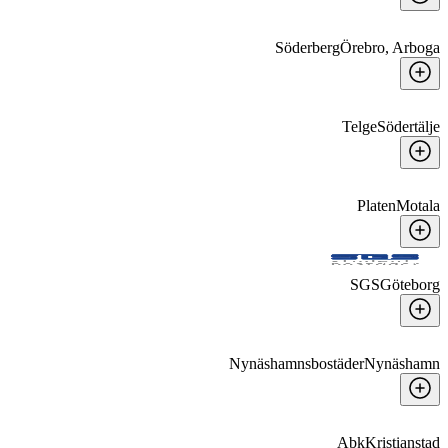
Söderberg
Örebro, Arboga
Telge
Södertälje
Platen
Motala
SGS
Göteborg
Nynäshamnsbostäder
Nynäshamn
Abk
Kristianstad