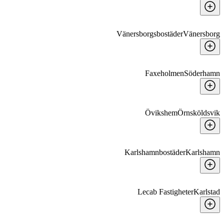
Vänersborgsbostäder
Vänersborg
Faxeholmen
Söderhamn
Övikshem
Örnsköldsvik
Karlshamnbostäder
Karlshamn
Lecab Fastigheter
Karlstad