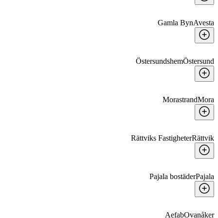
Gamla Byn
Avesta
Östersundshem
Östersund
Morastrand
Mora
Rättviks Fastigheter
Rättvik
Pajala bostäder
Pajala
Aefab
Ovanåker