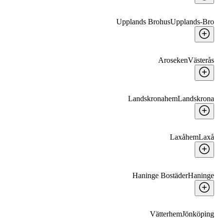
Upplands Brohus
Upplands-Bro
Aroseken
Västerås
Landskronahem
Landskrona
Laxåhem
Laxå
Haninge Bostäder
Haninge
Vätterhem
Jönköping