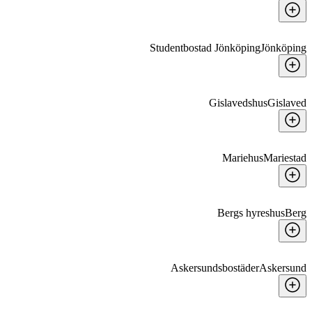
Studentbostad Jönköping
Jönköping
Gislavedshus
Gislaved
Mariehus
Mariestad
Bergs hyreshus
Berg
Askersundsbostäder
Askersund