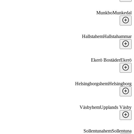
Munkbo
Munkedal
Hallstahem
Hallstahammar
Ekerö Bostäder
Ekerö
Helsingborgshem
Helsingborg
Väsbyhem
Upplands Väsby
Sollentunahem
Sollentuna