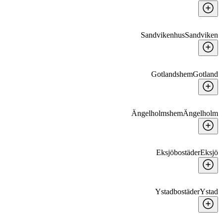
Sandvikenhus
Sandviken
Gotlandshem
Gotland
Ängelholmshem
Ängelholm
Eksjöbostäder
Eksjö
Ystadbostäder
Ystad