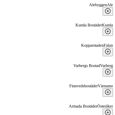
Alebyggen
Ale
Kumla Bostäder
Kumla
Kopparstaden
Falun
Varbergs Bostad
Varberg
Finnvedsbostäder
Värnamo
Armada Bostäder
Österåker