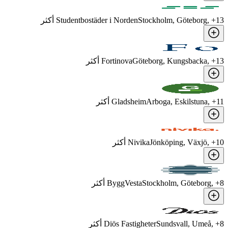
13
, +
Stockholm, Göteborg
Studentbostäder i Norden
أكثر
13
, +
Göteborg, Kungsbacka
Fortinova
أكثر
11
, +
Arboga, Eskilstuna
Gladsheim
أكثر
10
, +
Jönköping, Växjö
Nivika
أكثر
8
, +
Stockholm, Göteborg
ByggVesta
أكثر
8
, +
Sundsvall, Umeå
Diös Fastigheter
أكثر