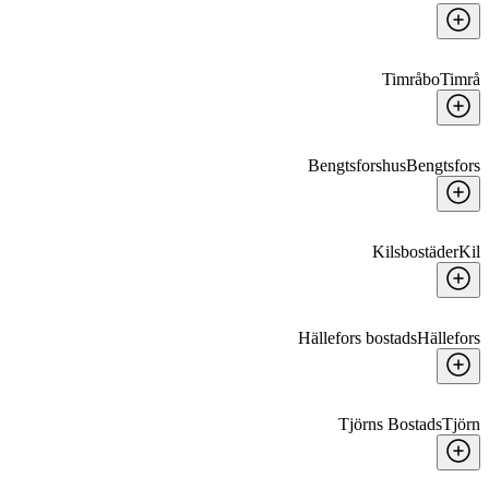
Timråbo
Timrå
Bengtsforshus
Bengtsfors
Kilsbostäder
Kil
Hällefors bostads
Hällefors
Tjörns Bostads
Tjörn