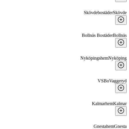
Skövdebostäder
Skövde
Bollnäs Bostäder
Bollnäs
Nyköpingshem
Nyköping
VSBo
Vaggeryd
Kalmarhem
Kalmar
Gnestahem
Gnesta