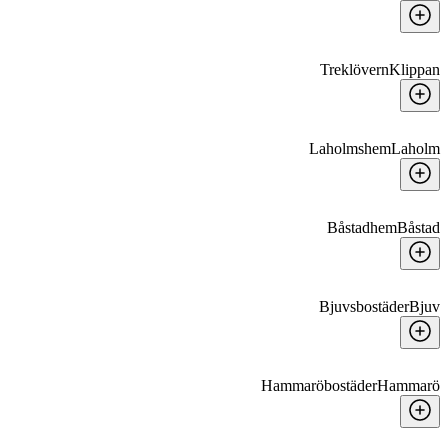
Treklövern
Klippan
Laholmshem
Laholm
Båstadhem
Båstad
Bjuvsbostäder
Bjuv
Hammaröbostäder
Hammarö