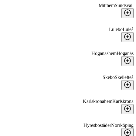
Mitthem
Sundsvall
Lulebo
Luleå
Höganäshem
Höganäs
Skebo
Skellefteå
Karlskronahem
Karlskrona
Hyresbostäder
Norrköping