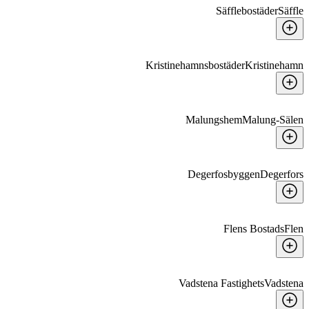
Säfflebostäder
Säffle
Kristinehamnsbostäder
Kristinehamn
Malungshem
Malung-Sälen
Degerfosbyggen
Degerfors
Flens Bostads
Flen
Vadstena Fastighets
Vadstena