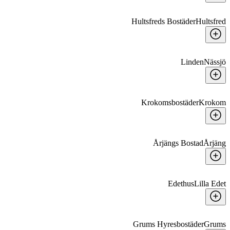
Hultsfreds Bostäder
Hultsfred
Linden
Nässjö
Krokomsbostäder
Krokom
Årjängs Bostad
Årjäng
Edethus
Lilla Edet
Grums Hyresbostäder
Grums