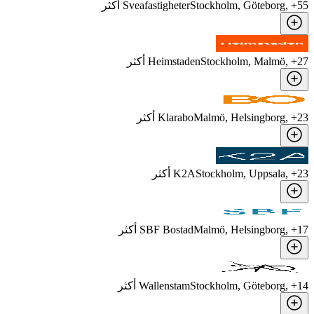
55
, +
Stockholm, Göteborg
Sveafastigheter
أكثر
27
, +
Stockholm, Malmö
Heimstaden
أكثر
23
, +
Malmö, Helsingborg
Klarabo
أكثر
23
, +
Stockholm, Uppsala
K2A
أكثر
17
, +
Malmö, Helsingborg
SBF Bostad
أكثر
14
, +
Stockholm, Göteborg
Wallenstam
أكثر