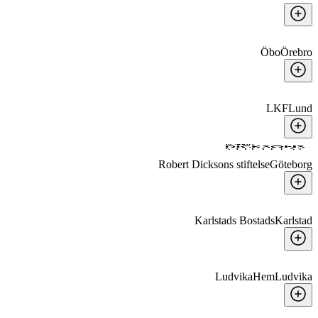
Öbo
Örebro
LKF
Lund
Robert Dicksons stiftelse
Göteborg
Karlstads Bostads
Karlstad
LudvikaHem
Ludvika