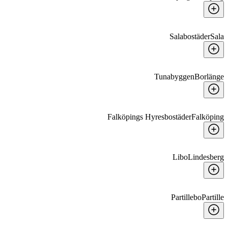
Salabostäder
Sala
Tunabyggen
Borlänge
Falköpings Hyresbostäder
Falköping
Libo
Lindesberg
Partillebo
Partille