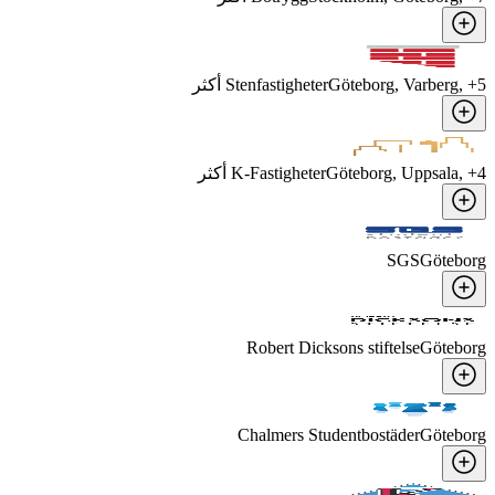
5
, +
Göteborg, Varberg
Stenfastigheter
أكثر
4
, +
Göteborg, Uppsala
K-Fastigheter
أكثر
SGS
Göteborg
Robert Dicksons stiftelse
Göteborg
Chalmers Studentbostäder
Göteborg