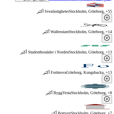
55
, +
Stockholm, Göteborg
Sveafastigheter
أكثر
14
, +
Stockholm, Göteborg
Wallenstam
أكثر
13
, +
Stockholm, Göteborg
Studentbostäder i Norden
أكثر
13
, +
Göteborg, Kungsbacka
Fortinova
أكثر
8
, +
Stockholm, Göteborg
ByggVesta
أكثر
7
, +
Stockholm, Göteborg
Botrygg
أكثر