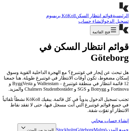
الرئيسية
قوائم انتظار السكن
KöKoll بريميوم
تسجيل الدخول
إنشاء حساب
فتح القائمة
قوائم انتظار السكن في
Göteborg
هل تبحث عن إيجار في غوتنبرغ؟ مع الهجرة الداخلية القوية وسوق
إسكان مضغوط، تكون أوقات الانتظار في غوتنبرغ طويلة. هنا جمعنا
12 قائمة انتظار في منطقة غوتنبرغ – Wallenstam و ByggVesta و
Fortinova و Botrygg و SGS و Chalmers Studentbostäder والمزيد.
تجنب تسجيل الدخول يدوياً في كل قائمة. يبقيك KöKoll نشطاً تلقائياً
في جميع قوائم غوتنبرغ التي أنت مسجل فيها، حتى لا تفقد نقاط
الانتظار أو تفوّت شقة.
إنشاء حساب مجاني
جميع المدن
Malmö
Göteborg
Stockholm
المزيد من المدن