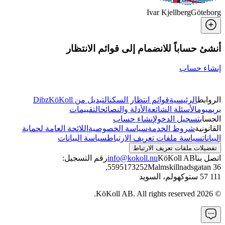
Ivar Kjellberg
Göteborg
أنشئ حساباً للانضمام إلى قوائم الانتظار
إنشاء حساب
الروابط
الرئيسية
قوائم انتظار السكن
التبديل من Dibz
KöKoll
بريميوم
الأسئلة الشائعة
الأدلة والنصائح
التقييمات
الحساب
تسجيل الدخول
إنشاء حساب
القانونية
شروط الخدمة
سياسة الخصوصية
اللائحة العامة لحماية
البيانات
سياسة ملفات تعريف الارتباط
سياسة البيانات
تفضيلات ملفات تعريف الارتباط
اتصل بنا
KöKoll AB
info@kokoll.nu
رقم التسجيل:
,
5595173252
Malmskillnadsgatan 36
111 57 ستوكهولم، السويد
KöKoll AB. All rights reserved.
2026
©