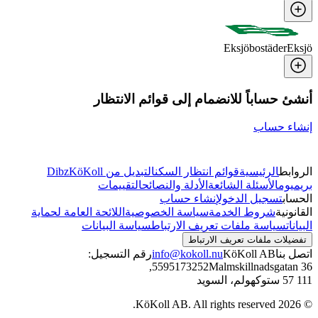
Eksjöbostäder
Eksjö
أنشئ حساباً للانضمام إلى قوائم الانتظار
إنشاء حساب
الروابط
الرئيسية
قوائم انتظار السكن
التبديل من Dibz
KöKoll
بريميوم
الأسئلة الشائعة
الأدلة والنصائح
التقييمات
الحساب
تسجيل الدخول
إنشاء حساب
القانونية
شروط الخدمة
سياسة الخصوصية
اللائحة العامة لحماية
البيانات
سياسة ملفات تعريف الارتباط
سياسة البيانات
تفضيلات ملفات تعريف الارتباط
اتصل بنا
KöKoll AB
info@kokoll.nu
رقم التسجيل:
,
5595173252
Malmskillnadsgatan 36
111 57 ستوكهولم، السويد
KöKoll AB. All rights reserved.
2026
©