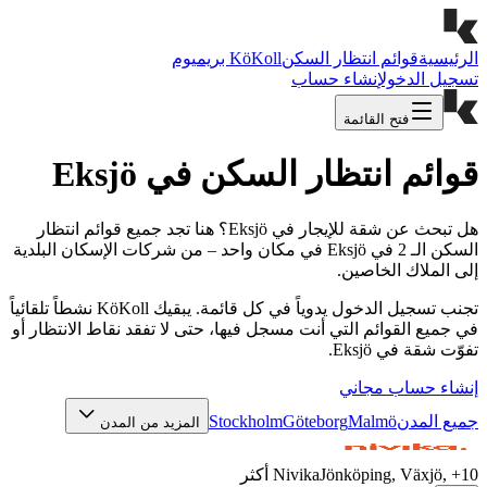
الرئيسية
قوائم انتظار السكن
KöKoll بريميوم
تسجيل الدخول
إنشاء حساب
فتح القائمة
قوائم انتظار السكن في Eksjö
هل تبحث عن شقة للإيجار في Eksjö؟ هنا تجد جميع قوائم انتظار
السكن الـ 2 في Eksjö في مكان واحد – من شركات الإسكان البلدية
إلى الملاك الخاصين.
تجنب تسجيل الدخول يدوياً في كل قائمة. يبقيك KöKoll نشطاً تلقائياً
في جميع القوائم التي أنت مسجل فيها، حتى لا تفقد نقاط الانتظار أو
تفوّت شقة في Eksjö.
إنشاء حساب مجاني
جميع المدن
Malmö
Göteborg
Stockholm
المزيد من المدن
10
, +
Jönköping, Växjö
Nivika
أكثر