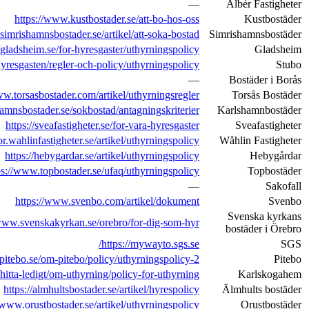
https://kustbostader.se/omoss/saharhanterarvipersonuppgifter.4
https://www.simrishamn
http
https://www.bostaderib
https://www
https://karlshamnsbostader.se/hyr
https://sveafastigh
https://wahl
https://www.topbostader.
ht
https://www.svenbo.com/artik
https://ww
https://sgs.se/om-s
https:
https://karlskogahem.se/for-hyresgasten/att-bo-hos
https://almhultsbostader.se/art
https://www.orustbostader.se/artikel/stiftelsen