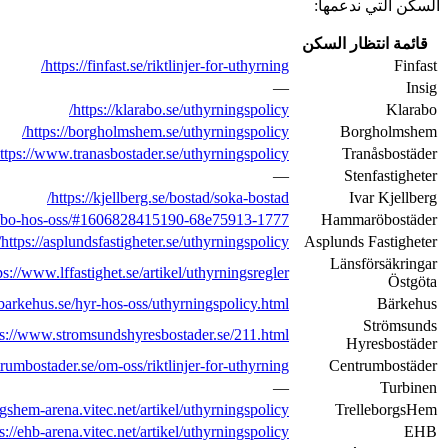
سياسة الخصوصية
htt
https://www.tra
https://www.sten
htt
https://e-tjanster.hammaro.se/W
https://asplundsfastigheter
https://www.lansforsakringar.se/ostgota/privat/om-oss/kont
https://www.barkehus.se/hyresgast/ha
https://www.strom
https://centrumbostader.se
ht
https: