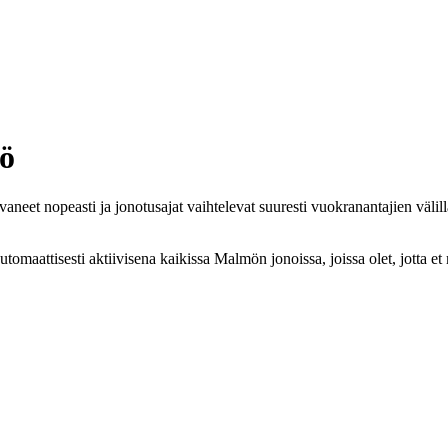
ö
neet nopeasti ja jonotusajat vaihtelevat suuresti vuokranantajien väl
omaattisesti aktiivisena kaikissa Malmön jonoissa, joissa olet, jotta et 