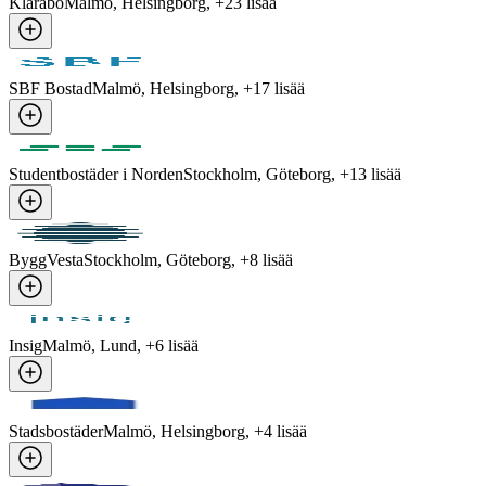
Klarabo
Malmö, Helsingborg
, +
23
lisää
SBF Bostad
Malmö, Helsingborg
, +
17
lisää
Studentbostäder i Norden
Stockholm, Göteborg
, +
13
lisää
ByggVesta
Stockholm, Göteborg
, +
8
lisää
Insig
Malmö, Lund
, +
6
lisää
Stadsbostäder
Malmö, Helsingborg
, +
4
lisää