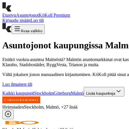
Etusivu
Asuntojonot
KöKoll Premium
Kirjaudu sisään
Luo tili
Avaa valikko
Asuntojonot kaupungissa Malm
Etsitkö vuokra-asuntoa Malmöstä? Malmön asuntomarkkinat ovat kasva
Klarabo, Stadsbostäder, ByggVesta, Trianon ja muita.
Vältä jokaisen jonon manuaalinen kirjautuminen. KöKoll pitää sinut aut
Luo ilmainen tili
Kaikki kaupungit
Stockholm
Göteborg
Malmö
Lisää kaupunkeja
Heimstaden
Stockholm, Malmö
, +
27
lisää