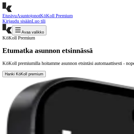
Etusivu
Asuntojonot
KöKoll Premium
Kirjaudu sisään
Luo tili
Avaa valikko
KöKoll Premium
Etumatka
asunnon etsinnässä
KöKoll premiumilla
hoitamme asunnon etsintäsi automaattisesti - n
Hanki KöKoll premium