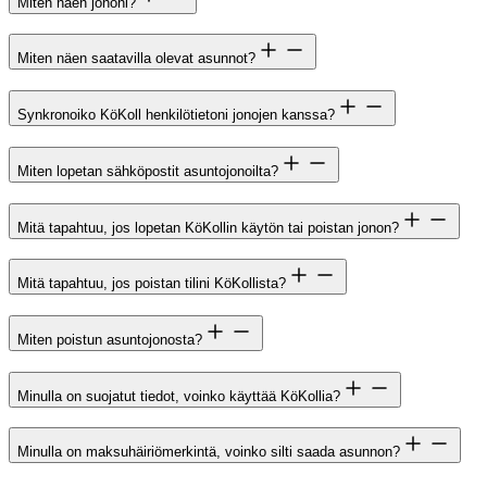
Miten näen jononi?
Miten näen saatavilla olevat asunnot?
Synkronoiko KöKoll henkilötietoni jonojen kanssa?
Miten lopetan sähköpostit asuntojonoilta?
Mitä tapahtuu, jos lopetan KöKollin käytön tai poistan jonon?
Mitä tapahtuu, jos poistan tilini KöKollista?
Miten poistun asuntojonosta?
Minulla on suojatut tiedot, voinko käyttää KöKollia?
Minulla on maksuhäiriömerkintä, voinko silti saada asunnon?