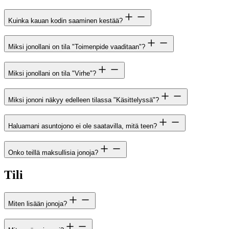
Kuinka kauan kodin saaminen kestää?
Miksi jonollani on tila "Toimenpide vaaditaan"?
Miksi jonollani on tila "Virhe"?
Miksi jononi näkyy edelleen tilassa "Käsittelyssä"?
Haluamani asuntojono ei ole saatavilla, mitä teen?
Onko teillä maksullisia jonoja?
Tili
Miten lisään jonoja?