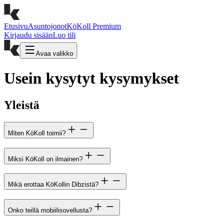
Etusivu
Asuntojonot
KöKoll Premium
Kirjaudu sisään
Luo tili
Avaa valikko
Usein kysytyt kysymykset
Yleistä
Miten KöKoll toimii?
Miksi KöKoll on ilmainen?
Mikä erottaa KöKollin Dibzistä?
Onko teillä mobiilisovellusta?