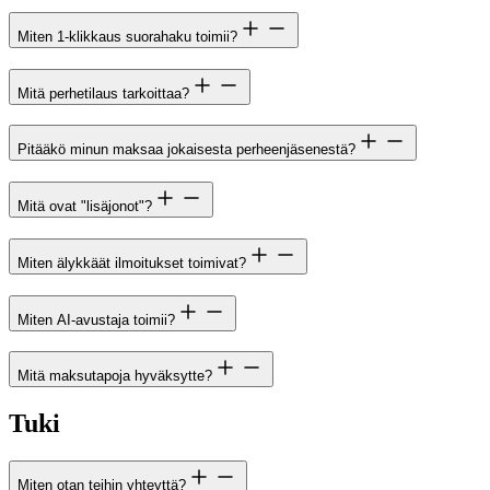
Miten 1-klikkaus suorahaku toimii?
Mitä perhetilaus tarkoittaa?
Pitääkö minun maksaa jokaisesta perheenjäsenestä?
Mitä ovat "lisäjonot"?
Miten älykkäät ilmoitukset toimivat?
Miten AI-avustaja toimii?
Mitä maksutapoja hyväksytte?
Tuki
Miten otan teihin yhteyttä?