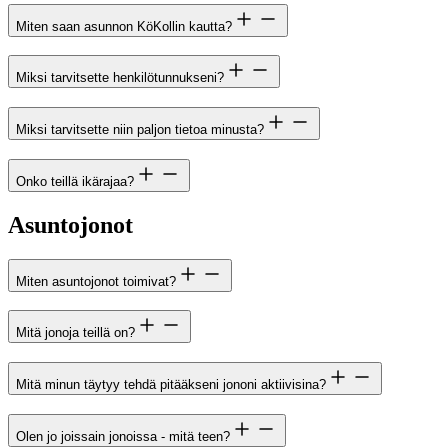
Miten saan asunnon KöKollin kautta?
Miksi tarvitsette henkilötunnukseni?
Miksi tarvitsette niin paljon tietoa minusta?
Onko teillä ikärajaa?
Asuntojonot
Miten asuntojonot toimivat?
Mitä jonoja teillä on?
Mitä minun täytyy tehdä pitääkseni jononi aktiivisina?
Olen jo joissain jonoissa - mitä teen?