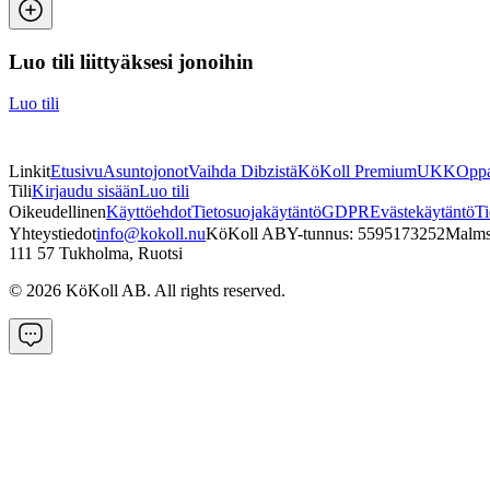
Luo tili liittyäksesi jonoihin
Luo tili
Linkit
Etusivu
Asuntojonot
Vaihda Dibzistä
KöKoll Premium
UKK
Oppa
Tili
Kirjaudu sisään
Luo tili
Oikeudellinen
Käyttöehdot
Tietosuojakäytäntö
GDPR
Evästekäytäntö
Ti
Yhteystiedot
info@kokoll.nu
KöKoll AB
Y-tunnus: 5595173252
Malms
111 57 Tukholma, Ruotsi
©
2026
KöKoll AB. All rights reserved.