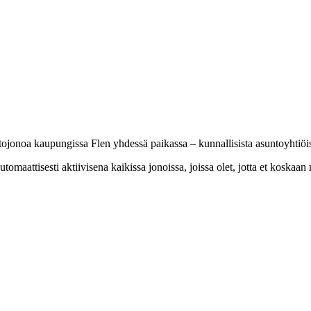
ojonoa kaupungissa Flen yhdessä paikassa – kunnallisista asuntoyhtiöist
omaattisesti aktiivisena kaikissa jonoissa, joissa olet, jotta et koskaan