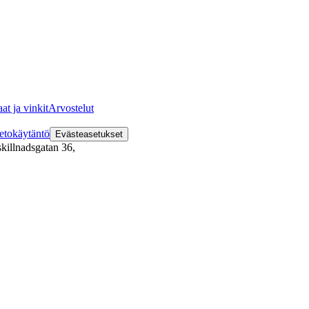
at ja vinkit
Arvostelut
etokäytäntö
Evästeasetukset
killnadsgatan 36
,