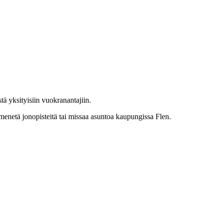
ä yksityisiin vuokranantajiin.
 menetä jonopisteitä tai missaa asuntoa kaupungissa Flen.