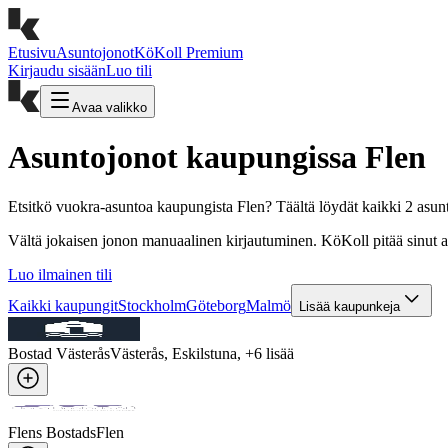
Etusivu
Asuntojonot
KöKoll Premium
Kirjaudu sisään
Luo tili
Avaa valikko
Asuntojonot kaupungissa Flen
Etsitkö vuokra-asuntoa kaupungista Flen? Täältä löydät kaikki 2 asunt
Vältä jokaisen jonon manuaalinen kirjautuminen. KöKoll pitää sinut aut
Luo ilmainen tili
Kaikki kaupungit
Stockholm
Göteborg
Malmö
Lisää kaupunkeja
Bostad Västerås
Västerås, Eskilstuna
, +
6
lisää
Flens Bostads
Flen