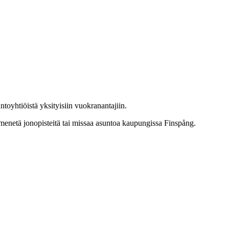
oyhtiöistä yksityisiin vuokranantajiin.
n menetä jonopisteitä tai missaa asuntoa kaupungissa Finspång.