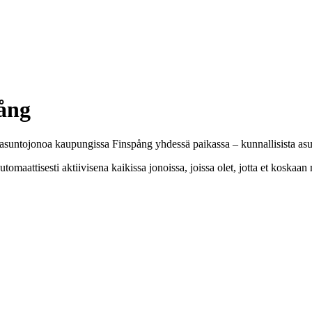
ång
asuntojonoa kaupungissa Finspång yhdessä paikassa – kunnallisista asunt
omaattisesti aktiivisena kaikissa jonoissa, joissa olet, jotta et koskaa