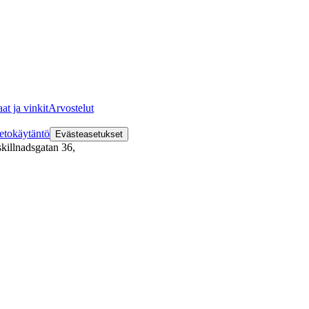
at ja vinkit
Arvostelut
etokäytäntö
Evästeasetukset
killnadsgatan 36
,