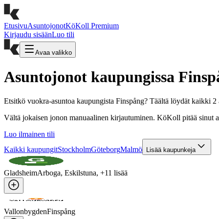
Etusivu
Asuntojonot
KöKoll Premium
Kirjaudu sisään
Luo tili
Avaa valikko
Asuntojonot kaupungissa Finsp
Etsitkö vuokra-asuntoa kaupungista Finspång? Täältä löydät kaikki 2 
Vältä jokaisen jonon manuaalinen kirjautuminen. KöKoll pitää sinut aut
Luo ilmainen tili
Kaikki kaupungit
Stockholm
Göteborg
Malmö
Lisää kaupunkeja
Gladsheim
Arboga, Eskilstuna
, +
11
lisää
Vallonbygden
Finspång