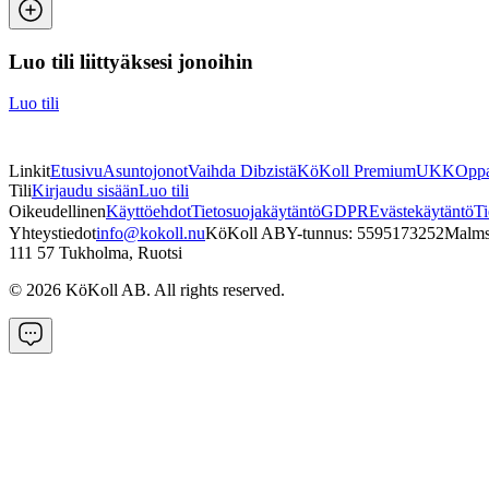
Luo tili liittyäksesi jonoihin
Luo tili
Linkit
Etusivu
Asuntojonot
Vaihda Dibzistä
KöKoll Premium
UKK
Oppa
Tili
Kirjaudu sisään
Luo tili
Oikeudellinen
Käyttöehdot
Tietosuojakäytäntö
GDPR
Evästekäytäntö
Ti
Yhteystiedot
info@kokoll.nu
KöKoll AB
Y-tunnus: 5595173252
Malms
111 57 Tukholma, Ruotsi
©
2026
KöKoll AB. All rights reserved.