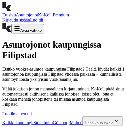
Etusivu
Asuntojonot
KöKoll Premium
Kirjaudu sisään
Luo tili
Avaa valikko
Asuntojonot kaupungissa
Filipstad
Etsitkö vuokra-asuntoa kaupungista Filipstad? Täältä löydät kaikki 1
asuntojonoa kaupungissa Filipstad yhdessä paikassa – kunnallisista
asuntoyhtiöistä yksityisiin vuokranantajiin.
Vältä jokaisen jonon manuaalinen kirjautuminen. KöKoll pitää sinut
automaattisesti aktiivisena kaikissa jonoissa, joissa olet, jotta et
koskaan menetä jonopisteitä tai missaa asuntoa kaupungissa
Filipstad.
Luo ilmainen tili
Kaikki kaupungit
Stockholm
Göteborg
Malmö
Lisää kaupunkeja