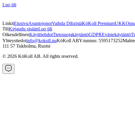
Luo tili
Linkit
Etusivu
Asuntojonot
Vaihda Dibzistä
KöKoll Premium
UKK
Oppa
Tili
Kirjaudu sisään
Luo tili
Oikeudellinen
Käyttöehdot
Tietosuojakäytäntö
GDPR
Evästekäytäntö
Ti
Yhteystiedot
info@kokoll.nu
KöKoll AB
Y-tunnus: 5595173252
Malms
111 57 Tukholma, Ruotsi
©
2026
KöKoll AB. All rights reserved.