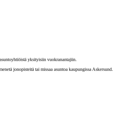
untoyhtiöistä yksityisiin vuokranantajiin.
n menetä jonopisteitä tai missaa asuntoa kaupungissa Askersund.