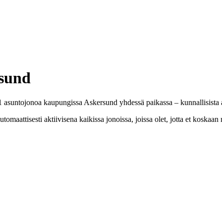
rsund
 asuntojonoa kaupungissa Askersund yhdessä paikassa – kunnallisista as
omaattisesti aktiivisena kaikissa jonoissa, joissa olet, jotta et koskaa