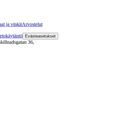
at ja vinkit
Arvostelut
etokäytäntö
Evästeasetukset
killnadsgatan 36
,