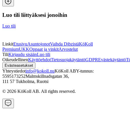
Luo tili liittyäksesi jonoihin
Luo tili
Linkit
Etusivu
Asuntojonot
Vaihda Dibzistä
KöKoll
Premium
UKK
Oppaat ja vinkit
Arvostelut
Tili
Kirjaudu sisään
Luo tili
Oikeudellinen
Käyttöehdot
Tietosuojakäytäntö
GDPR
Evästekäytäntö
Ti
Evästeasetukset
Yhteystiedot
info@kokoll.nu
KöKoll AB
Y-tunnus:
5595173252
Malmskillnadsgatan 36
,
111 57 Tukholma, Ruotsi
©
2026
KöKoll AB. All rights reserved.