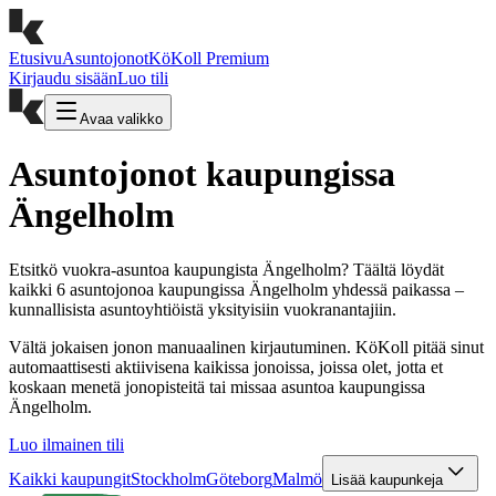
Etusivu
Asuntojonot
KöKoll Premium
Kirjaudu sisään
Luo tili
Avaa valikko
Asuntojonot kaupungissa
Ängelholm
Etsitkö vuokra-asuntoa kaupungista Ängelholm? Täältä löydät
kaikki 6 asuntojonoa kaupungissa Ängelholm yhdessä paikassa –
kunnallisista asuntoyhtiöistä yksityisiin vuokranantajiin.
Vältä jokaisen jonon manuaalinen kirjautuminen. KöKoll pitää sinut
automaattisesti aktiivisena kaikissa jonoissa, joissa olet, jotta et
koskaan menetä jonopisteitä tai missaa asuntoa kaupungissa
Ängelholm.
Luo ilmainen tili
Kaikki kaupungit
Stockholm
Göteborg
Malmö
Lisää kaupunkeja