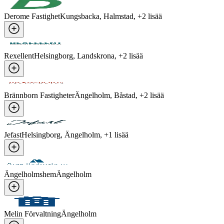
Derome Fastighet
Kungsbacka, Halmstad
, +
2
lisää
Rexellent
Helsingborg, Landskrona
, +
2
lisää
Brännborn Fastigheter
Ängelholm, Båstad
, +
2
lisää
Jefast
Helsingborg, Ängelholm
, +
1
lisää
Ängelholmshem
Ängelholm
Melin Förvaltning
Ängelholm