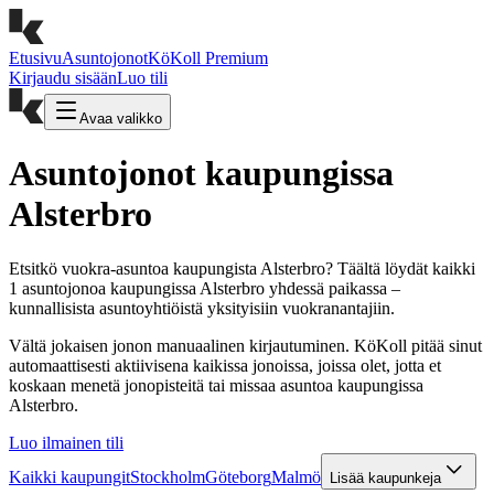
Etusivu
Asuntojonot
KöKoll Premium
Kirjaudu sisään
Luo tili
Avaa valikko
Asuntojonot kaupungissa
Alsterbro
Etsitkö vuokra-asuntoa kaupungista Alsterbro? Täältä löydät kaikki
1 asuntojonoa kaupungissa Alsterbro yhdessä paikassa –
kunnallisista asuntoyhtiöistä yksityisiin vuokranantajiin.
Vältä jokaisen jonon manuaalinen kirjautuminen. KöKoll pitää sinut
automaattisesti aktiivisena kaikissa jonoissa, joissa olet, jotta et
koskaan menetä jonopisteitä tai missaa asuntoa kaupungissa
Alsterbro.
Luo ilmainen tili
Kaikki kaupungit
Stockholm
Göteborg
Malmö
Lisää kaupunkeja