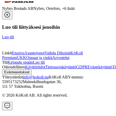
Nybro Bostads AB
Nybro, Orrefors
, +
6
lisää
Luo tili liittyäksesi jonoihin
Luo tili
Linkit
Etusivu
Asuntojonot
Vaihda Dibzistä
KöKoll
Premium
UKK
Oppaat ja vinkit
Arvostelut
Tili
Kirjaudu sisään
Luo tili
Oikeudellinen
Käyttöehdot
Tietosuojakäytäntö
GDPR
Evästekäytäntö
Ti
Evästeasetukset
Yhteystiedot
info@kokoll.nu
KöKoll AB
Y-tunnus:
5595173252
Malmskillnadsgatan 36
,
111 57 Tukholma, Ruotsi
©
2026
KöKoll AB. All rights reserved.