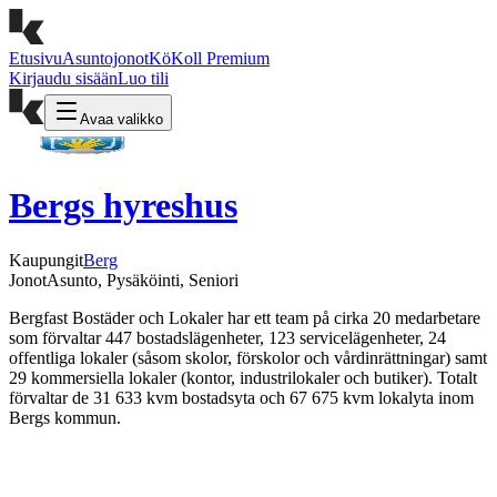
Etusivu
Asuntojonot
KöKoll Premium
Kirjaudu sisään
Luo tili
Avaa valikko
Bergs hyreshus
Kaupungit
Berg
Jonot
Asunto, Pysäköinti, Seniori
Bergfast Bostäder och Lokaler har ett team på cirka 20 medarbetare
som förvaltar 447 bostadslägenheter, 123 servicelägenheter, 24
offentliga lokaler (såsom skolor, förskolor och vårdinrättningar) samt
29 kommersiella lokaler (kontor, industrilokaler och butiker). Totalt
förvaltar de 31 633 kvm bostadsyta och 67 675 kvm lokalyta inom
Bergs kommun.