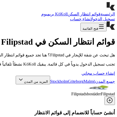
الرئيسية
قوائم انتظار السكن
KöKoll بريميوم
تسجيل الدخول
إنشاء حساب
فتح القائمة
قوائم انتظار السكن في Filipstad
هل تبحث عن شقة للإيجار في Filipstad؟ هنا تجد جميع قوائم انتظار السكن الـ 1 في Filipstad في مكان واحد – من شركات الإسكان البلدية إلى الملاك الخاصين.
تجنب تسجيل الدخول يدوياً في كل قائمة. يبقيك KöKoll نشطاً تلقائياً في جميع القوائم التي أنت مسجل فيها، حتى لا تفقد نقاط الانتظار أو تفوّت شقة في Filipstad.
إنشاء حساب مجاني
جميع المدن
Malmö
Göteborg
Stockholm
المزيد من المدن
Filipstadsbostäder
Filipstad
أنشئ حساباً للانضمام إلى قوائم الانتظار