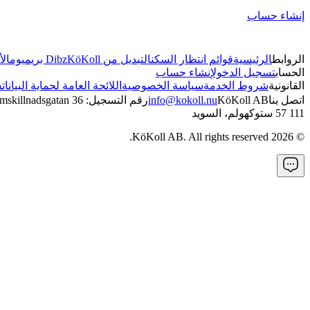
إنشاء حساب
الروابط
الرئيسية
قوائم انتظار السكن
التبديل من Dibz
KöKoll بريميوم
الأ
الحساب
تسجيل الدخول
إنشاء حساب
القانونية
شروط الخدمة
سياسة الخصوصية
اللائحة العامة لحماية البيانات
س
اتصل بنا
KöKoll AB
info@kokoll.nu
رقم التسجيل: 5595173252
mskillnadsgatan 36
111 57 ستوكهولم، السويد
KöKoll AB. All rights reserved.
2026
©