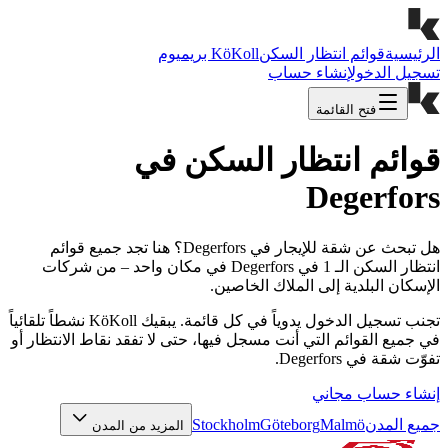
الرئيسية
قوائم انتظار السكن
KöKoll بريميوم
تسجيل الدخول
إنشاء حساب
فتح القائمة
قوائم انتظار السكن في
Degerfors
هل تبحث عن شقة للإيجار في Degerfors؟ هنا تجد جميع قوائم
انتظار السكن الـ 1 في Degerfors في مكان واحد – من شركات
الإسكان البلدية إلى الملاك الخاصين.
تجنب تسجيل الدخول يدوياً في كل قائمة. يبقيك KöKoll نشطاً تلقائياً
في جميع القوائم التي أنت مسجل فيها، حتى لا تفقد نقاط الانتظار أو
تفوّت شقة في Degerfors.
إنشاء حساب مجاني
جميع المدن
Malmö
Göteborg
Stockholm
المزيد من المدن