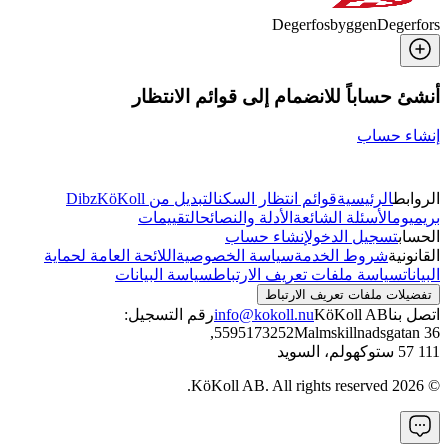
Degerfosbyggen
Degerfors
أنشئ حساباً للانضمام إلى قوائم الانتظار
إنشاء حساب
الروابط
الرئيسية
قوائم انتظار السكن
التبديل من Dibz
KöKoll
بريميوم
الأسئلة الشائعة
الأدلة والنصائح
التقييمات
الحساب
تسجيل الدخول
إنشاء حساب
القانونية
شروط الخدمة
سياسة الخصوصية
اللائحة العامة لحماية
البيانات
سياسة ملفات تعريف الارتباط
سياسة البيانات
تفضيلات ملفات تعريف الارتباط
اتصل بنا
KöKoll AB
info@kokoll.nu
رقم التسجيل:
,
5595173252
Malmskillnadsgatan 36
111 57 ستوكهولم، السويد
KöKoll AB. All rights reserved.
2026
©