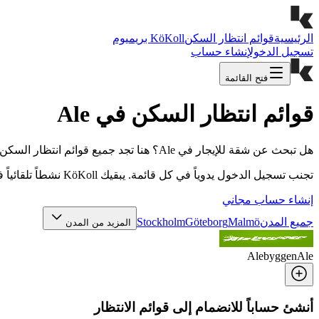
الرئيسية
قوائم انتظار السكن
KöKoll بريميوم
تسجيل الدخول
إنشاء حساب
فتح القائمة
قوائم انتظار السكن في Ale
هل تبحث عن شقة للإيجار في Ale؟ هنا تجد جميع قوائم انتظار السكن الـ 1 في Ale في مكان واحد – من شركات الإسكان البلدية إلى الملاك الخاصين.
تجنب تسجيل الدخول يدوياً في كل قائمة. يبقيك KöKoll نشطاً تلقائياً في جميع القوائم التي أنت مسجل فيها، حتى لا تفقد نقاط الانتظار أو تفوّت شقة في Ale.
إنشاء حساب مجاني
جميع المدن
Malmö
Göteborg
Stockholm
المزيد من المدن
Alebyggen
Ale
أنشئ حساباً للانضمام إلى قوائم الانتظار