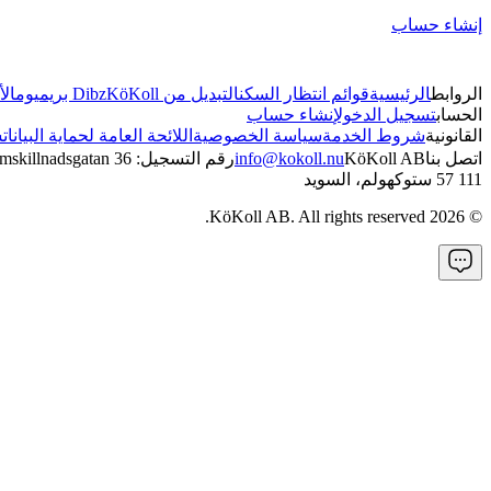
إنشاء حساب
الروابط
الرئيسية
قوائم انتظار السكن
التبديل من Dibz
KöKoll بريميوم
الأ
الحساب
تسجيل الدخول
إنشاء حساب
القانونية
شروط الخدمة
سياسة الخصوصية
اللائحة العامة لحماية البيانات
س
اتصل بنا
KöKoll AB
info@kokoll.nu
رقم التسجيل: 5595173252
mskillnadsgatan 36
111 57 ستوكهولم، السويد
KöKoll AB. All rights reserved.
2026
©