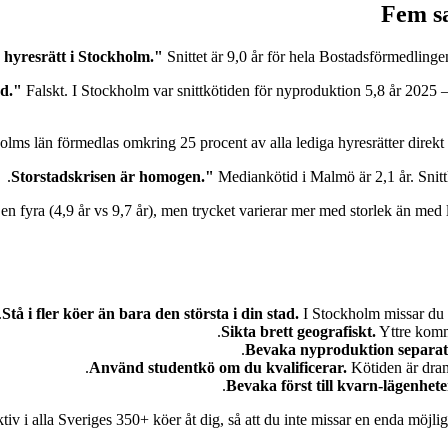
Fem sa
Snittet är 9,0 år för hela Bostadsförmedlingen
Falskt. I Stockholm var snittkötiden för nyproduktion 5,8 år 2025 –
lms län förmedlas omkring 25 procent av alla lediga hyresrätter direkt
Mediankötid i Malmö är 2,1 år. Snittkö
 en fyra (4,9 år vs 9,7 år), men trycket varierar mer med storlek än med
Stå i fler köer än bara den största i din stad.
I Stockholm missar du v
Sikta brett geografiskt.
Yttre kommu
Bevaka nyproduktion separat
Använd studentkö om du kvalificerar.
Kötiden är dram
Bevaka först till kvarn-lägenheter
ktiv i alla Sveriges 350+ köer åt dig, så att du inte missar en enda möj