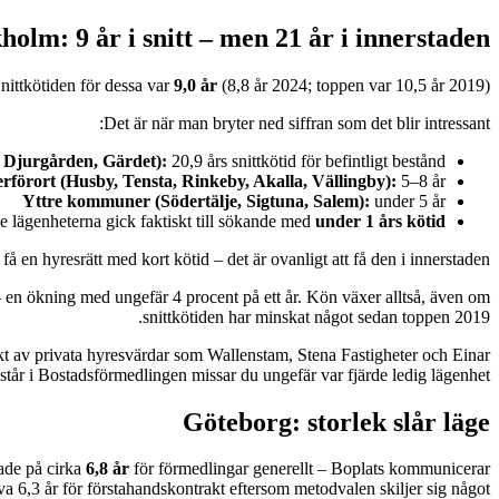
holm: 9 år i snitt – men 21 år i innerstaden
Snittkötiden för dessa var
9,0 år
(8,8 år 2024; toppen var 10,5 år 2019).
Det är när man bryter ned siffran som det blir intressant:
 Djurgården, Gärdet):
20,9 års snittkötid för befintligt bestånd
erförort (Husby, Tensta, Rinkeby, Akalla, Vällingby):
5–8 år
Yttre kommuner (Södertälje, Sigtuna, Salem):
under 5 år
e lägenheterna gick faktiskt till sökande med
under 1 års kötid
få en hyresrätt med kort kötid – det är ovanligt att få den i innerstaden.
 en ökning med ungefär 4 procent på ett år. Kön växer alltså, även om
snittkötiden har minskat något sedan toppen 2019.
kt av privata hyresvärdar som Wallenstam, Stena Fastigheter och Einar
tår i Bostadsförmedlingen missar du ungefär var fjärde ledig lägenhet.
Göteborg: storlek slår läge
dade på cirka
6,8 år
för förmedlingar generellt – Boplats kommunicerar
lva 6,3 år för förstahandskontrakt eftersom metodvalen skiljer sig något.