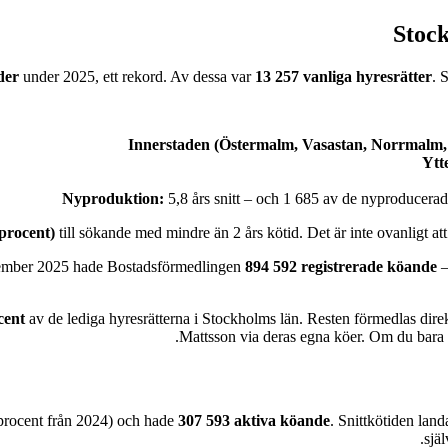
Stock
der
under 2025, ett rekord. Av dessa var
13 257 vanliga hyresrätter
. 
Innerstaden (Östermalm, Vasastan, Norrmalm,
Ytt
Nyproduktion:
5,8 års snitt – och 1 685 av de nyproducerad
procent)
till sökande med mindre än 2 års kötid. Det är inte ovanligt att 
december 2025 hade Bostadsförmedlingen
894 592 registrerade köande
–
cent
av de lediga hyresrätterna i Stockholms län. Resten förmedlas dire
Mattsson via deras egna köer. Om du bara s
rocent från 2024) och hade
307 593 aktiva köande
. Snittkötiden lan
sjä