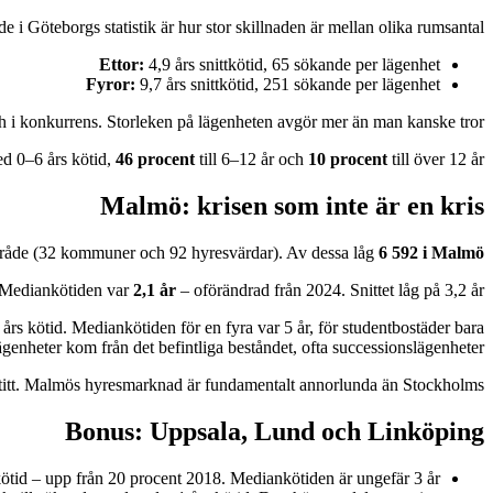
e i Göteborgs statistik är hur stor skillnaden är mellan olika rumsantal:
Ettor:
4,9 års snittkötid, 65 sökande per lägenhet
Fyror:
9,7 års snittkötid, 251 sökande per lägenhet
 och i konkurrens. Storleken på lägenheten avgör mer än man kanske tror.
ed 0–6 års kötid,
46 procent
till 6–12 år och
10 procent
till över 12 år.
Malmö: krisen som inte är en kris
mråde (32 kommuner och 92 hyresvärdar). Av dessa låg
6 592 i Malmö
Mediankötiden var
2,1 år
– oförändrad från 2024. Snittet låg på 3,2 år.
års kötid. Mediankötiden för en fyra var 5 år, för studentbostäder bara
ägenheter kom från det befintliga beståndet, ofta successionslägenheter.
e titt. Malmös hyresmarknad är fundamentalt annorlunda än Stockholms.
Bonus: Uppsala, Lund och Linköping
ötid – upp från 20 procent 2018. Mediankötiden är ungefär 3 år.