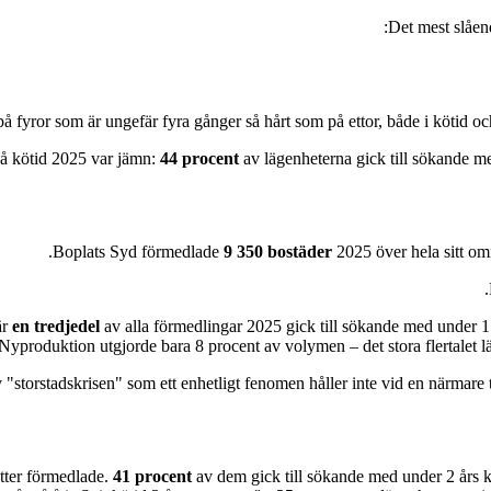
Det mest slåend
k på fyror som är ungefär fyra gånger så hårt som på ettor, både i kötid
å kötid 2025 var jämn:
44 procent
av lägenheterna gick till sökande m
.
Boplats Syd förmedlade
9 350 bostäder
2025 över hela sitt o
är
en tredjedel
av alla förmedlingar 2025 gick till sökande med under 1 
 Nyproduktion utgjorde bara 8 procent av volymen – det stora flertalet l
 "storstadskrisen" som ett enhetligt fenomen håller inte vid en närmar
tter förmedlade.
41 procent
av dem gick till sökande med under 2 års k