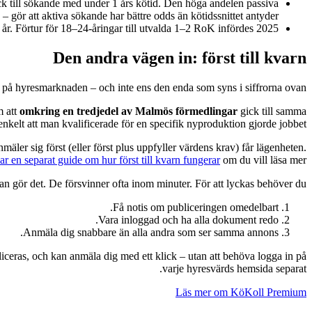
k till sökande med under 1 års kötid. Den höga andelen passiva
gör att aktiva sökande har bättre odds än kötidssnittet antyder.
 år. Förtur för 18–24-åringar till utvalda 1–2 RoK infördes 2025.
Den andra vägen in: först till kvarn
 på hyresmarknaden – och inte ens den enda som syns i siffrorna ovan.
m att
omkring en tredjedel av Malmös förmedlingar
gick till samma
 enkelt att man kvalificerade för en specifik nyproduktion gjorde jobbet.
mäler sig först (eller först plus uppfyller värdens krav) får lägenheten.
ar en separat guide om hur först till kvarn fungerar
om du vill läsa mer.
nan gör det. De försvinner ofta inom minuter. För att lyckas behöver du:
Få notis om publiceringen omedelbart.
Vara inloggad och ha alla dokument redo.
Anmäla dig snabbare än alla andra som ser samma annons.
bliceras, och kan anmäla dig med ett klick – utan att behöva logga in på
varje hyresvärds hemsida separat.
Läs mer om KöKoll Premium