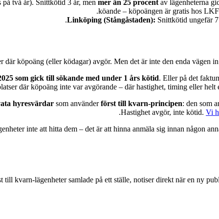
på två år). Snittkötid 3 år, men
mer än 25 procent
av lägenheterna gic
köande – köpoängen är gratis hos LKF – 
Linköping (Stångåstaden):
Snittkötid ungefär 7
r där köpoäng (eller ködagar) avgör. Men det är inte den enda vägen in
025 som gick till sökande med under 1 års kötid
. Eller på det faktu
platser där köpoäng inte var avgörande – där hastighet, timing eller helt
vata hyresvärdar
som använder
först till kvarn-principen
: den som an
Hastighet avgör, inte kötid.
Vi h
ägenheter inte att hitta dem – det är att hinna anmäla sig innan någon an
 till kvarn-lägenheter samlade på ett ställe, notiser direkt när en ny pu