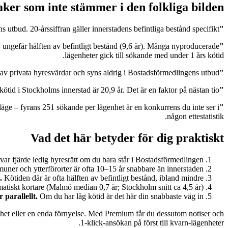
ker som inte stämmer i den folkliga bilden
s utbud. 20-årssiffran gäller innerstadens befintliga bestånd specifikt.
"Det krävs 20 år i kö för en hyresrätt i Stockholm."
 ungefär hälften av befintligt bestånd (9,6 år). Många nyproducerade
"Nyproduktion kräver lika lång kötid som befintligt bestånd."
lägenheter gick till sökande med under 1 års kötid.
 av privata hyresvärdar och syns aldrig i Bostadsförmedlingens utbud.
"Det räcker att stå i Bostadsförmedlingen."
tid i Stockholms innerstad är 20,9 år. Det är en faktor på nästan tio.
"Storstadskrisen är homogen."
 läge – fyrans 251 sökande per lägenhet är en konkurrens du inte ser i
"Ettor är snabbast överallt."
någon ettestatistik.
Vad det här betyder för dig praktiskt
ar fjärde ledig hyresrätt om du bara står i Bostadsförmedlingen.
ner och ytterförorter är ofta 10–15 år snabbare än innerstaden.
.
Kötiden där är ofta hälften av befintligt bestånd, ibland mindre.
atiskt kortare (Malmö median 0,7 år; Stockholm snitt ca 4,5 år).
 parallellt.
Om du har låg kötid är det här din snabbaste väg in.
lighet eller en enda förnyelse. Med Premium får du dessutom notiser och
1-klick-ansökan på först till kvarn-lägenheter.