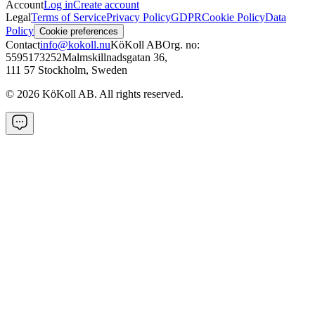
Account
Log in
Create account
Legal
Terms of Service
Privacy Policy
GDPR
Cookie Policy
Data
Policy
Cookie preferences
Contact
info@kokoll.nu
KöKoll AB
Org. no:
5595173252
Malmskillnadsgatan 36
,
111 57 Stockholm, Sweden
©
2026
KöKoll AB. All rights reserved.