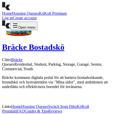
Home
Housing Queues
KöKoll Premium
Log in
Create account
Open menu
Bräcke Bostadskö
Cities
Bräcke
Queues
Residential, Student, Parking, Storage, Garage, Senior,
Commercial, Youth
Bräcke kommuns digitala portal för att hantera bostadssökande,
bostadskö och hyresärenden via "Mina sidor", med ambitionen att
underlätta och effektivisera boendet för invånarna.
Links
Home
Housing Queues
Switch from Dibz
KöKoll
Premium
FAQ
Guides & Tips
Reviews