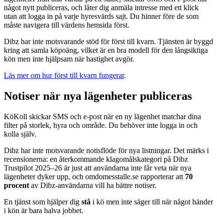
något nytt publiceras, och låter dig anmäla intresse med ett klick
utan att logga in på varje hyresvärds sajt. Du hinner före de som
måste navigera till värdens hemsida först.
Dibz har inte motsvarande stöd för först till kvarn. Tjänsten är byggd
kring att samla köpoäng, vilket är en bra modell för den långsiktiga
kön men inte hjälpsam när hastighet avgör.
Läs mer om hur först till kvarn fungerar
.
Notiser när nya lägenheter publiceras
KöKoll skickar SMS och e-post när en ny lägenhet matchar dina
filter på storlek, hyra och område. Du behöver inte logga in och
kolla själv.
Dibz har inte motsvarande notisflöde för nya listningar. Det märks i
recensionerna: en återkommande klagomålskategori på Dibz
Trustpilot 2025–26 är just att användarna inte får veta när nya
lägenheter dyker upp, och omdomesstalle.se rapporterar att
70
procent
av Dibz-användarna vill ha bättre notiser.
En tjänst som hjälper dig
stå
i kö men inte säger till när något händer
i kön är bara halva jobbet.