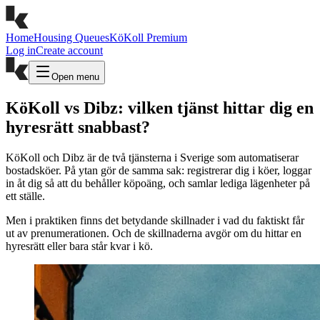
Home
Housing Queues
KöKoll Premium
Log in
Create account
Open menu
KöKoll vs Dibz: vilken tjänst hittar dig en
hyresrätt snabbast?
KöKoll och Dibz är de två tjänsterna i Sverige som automatiserar
bostadsköer. På ytan gör de samma sak: registrerar dig i köer, loggar
in åt dig så att du behåller köpoäng, och samlar lediga lägenheter på
ett ställe.
Men i praktiken finns det betydande skillnader i vad du faktiskt får
ut av prenumerationen. Och de skillnaderna avgör om du hittar en
hyresrätt eller bara står kvar i kö.