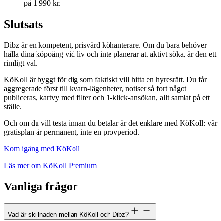
på 1 990 kr.
Slutsats
Dibz är en kompetent, prisvärd köhanterare. Om du bara behöver
hålla dina köpoäng vid liv och inte planerar att aktivt söka, är den ett
rimligt val.
KöKoll är byggt för dig som faktiskt vill hitta en hyresrätt. Du får
aggregerade först till kvarn-lägenheter, notiser så fort något
publiceras, kartvy med filter och 1-klick-ansökan, allt samlat på ett
ställe.
Och om du vill testa innan du betalar är det enklare med KöKoll: vår
gratisplan är permanent, inte en provperiod.
Kom igång med KöKoll
Läs mer om KöKoll Premium
Vanliga frågor
Vad är skillnaden mellan KöKoll och Dibz?