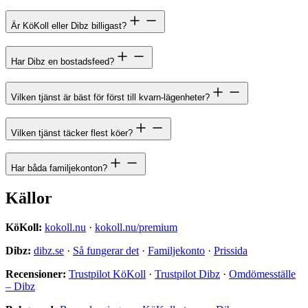
Är KöKoll eller Dibz billigast?
Har Dibz en bostadsfeed?
Vilken tjänst är bäst för först till kvarn-lägenheter?
Vilken tjänst täcker flest köer?
Har båda familjekonton?
Källor
KöKoll:
kokoll.nu
·
kokoll.nu/premium
Dibz:
dibz.se
·
Så fungerar det
·
Familjekonto
·
Prissida
Recensioner:
Trustpilot KöKoll
·
Trustpilot Dibz
·
Omdömesställe
– Dibz