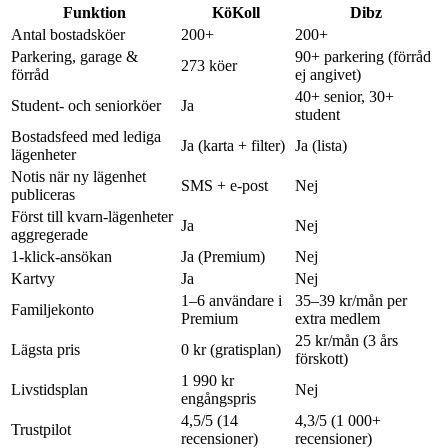
Funktion
KöKoll
Dibz
Antal bostadsköer
200+
200+
Parkering, garage &
90+ parkering (förråd
273 köer
förråd
ej angivet)
40+ senior, 30+
Student- och seniorköer
Ja
student
Bostadsfeed med lediga
Ja (karta + filter)
Ja (lista)
lägenheter
Notis när ny lägenhet
SMS + e-post
Nej
publiceras
Först till kvarn-lägenheter
Ja
Nej
aggregerade
1-klick-ansökan
Ja (Premium)
Nej
Kartvy
Ja
Nej
1–6 användare i
35–39 kr/mån per
Familjekonto
Premium
extra medlem
25 kr/mån (3 års
Lägsta pris
0 kr (gratisplan)
förskott)
1 990 kr
Livstidsplan
Nej
engångspris
4,5/5 (14
4,3/5 (1 000+
Trustpilot
recensioner)
recensioner)