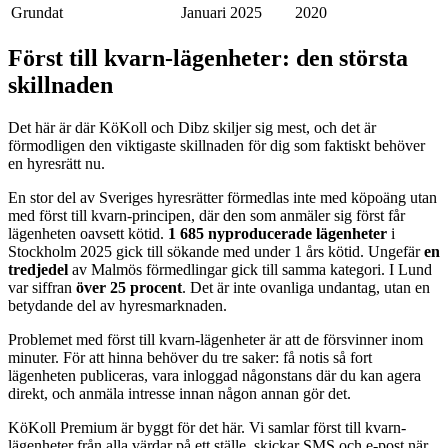
Grundat
Januari 2025
2020
Först till kvarn-lägenheter: den största
skillnaden
Det här är där KöKoll och Dibz skiljer sig mest, och det är
förmodligen den viktigaste skillnaden för dig som faktiskt behöver
en hyresrätt nu.
En stor del av Sveriges hyresrätter förmedlas inte med köpoäng utan
med först till kvarn-principen, där den som anmäler sig först får
lägenheten oavsett kötid.
1 685 nyproducerade lägenheter
i
Stockholm 2025 gick till sökande med under 1 års kötid. Ungefär
en
tredjedel
av Malmös förmedlingar gick till samma kategori. I Lund
var siffran
över 25 procent
. Det är inte ovanliga undantag, utan en
betydande del av hyresmarknaden.
Problemet med först till kvarn-lägenheter är att de försvinner inom
minuter. För att hinna behöver du tre saker: få notis så fort
lägenheten publiceras, vara inloggad någonstans där du kan agera
direkt, och anmäla intresse innan någon annan gör det.
KöKoll Premium är byggt för det här. Vi samlar först till kvarn-
lägenheter från alla värdar på ett ställe, skickar SMS och e-post när