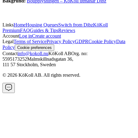
Bakgrund:
Boupplysningen – KöKoll utmanar Dibz
Links
Home
Housing Queues
Switch from Dibz
KöKoll
Premium
FAQ
Guides & Tips
Reviews
Account
Log in
Create account
Legal
Terms of Service
Privacy Policy
GDPR
Cookie Policy
Data
Policy
Cookie preferences
Contact
info@kokoll.nu
KöKoll AB
Org. no:
5595173252
Malmskillnadsgatan 36
,
111 57 Stockholm, Sweden
©
2026
KöKoll AB. All rights reserved.