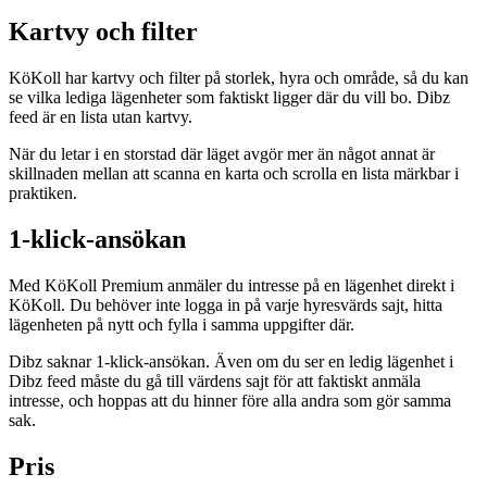
Kartvy och filter
KöKoll har kartvy och filter på storlek, hyra och område, så du kan
se vilka lediga lägenheter som faktiskt ligger där du vill bo. Dibz
feed är en lista utan kartvy.
När du letar i en storstad där läget avgör mer än något annat är
skillnaden mellan att scanna en karta och scrolla en lista märkbar i
praktiken.
1-klick-ansökan
Med KöKoll Premium anmäler du intresse på en lägenhet direkt i
KöKoll. Du behöver inte logga in på varje hyresvärds sajt, hitta
lägenheten på nytt och fylla i samma uppgifter där.
Dibz saknar 1-klick-ansökan. Även om du ser en ledig lägenhet i
Dibz feed måste du gå till värdens sajt för att faktiskt anmäla
intresse, och hoppas att du hinner före alla andra som gör samma
sak.
Pris