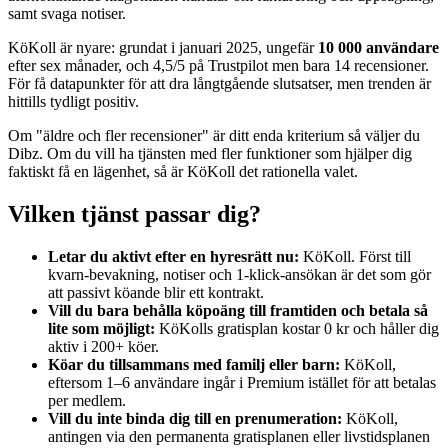
samt svaga notiser.
KöKoll är nyare: grundat i januari 2025, ungefär
10 000 användare
efter sex månader, och 4,5/5 på Trustpilot men bara 14 recensioner.
För få datapunkter för att dra långtgående slutsatser, men trenden är
hittills tydligt positiv.
Om "äldre och fler recensioner" är ditt enda kriterium så väljer du
Dibz. Om du vill ha tjänsten med fler funktioner som hjälper dig
faktiskt få en lägenhet, så är KöKoll det rationella valet.
Vilken tjänst passar dig?
Letar du aktivt efter en hyresrätt nu:
KöKoll. Först till
kvarn-bevakning, notiser och 1-klick-ansökan är det som gör
att passivt köande blir ett kontrakt.
Vill du bara behålla köpoäng till framtiden och betala så
lite som möjligt:
KöKolls gratisplan kostar 0 kr och håller dig
aktiv i 200+ köer.
Köar du tillsammans med familj eller barn:
KöKoll,
eftersom 1–6 användare ingår i Premium istället för att betalas
per medlem.
Vill du inte binda dig till en prenumeration:
KöKoll,
antingen via den permanenta gratisplanen eller livstidsplanen