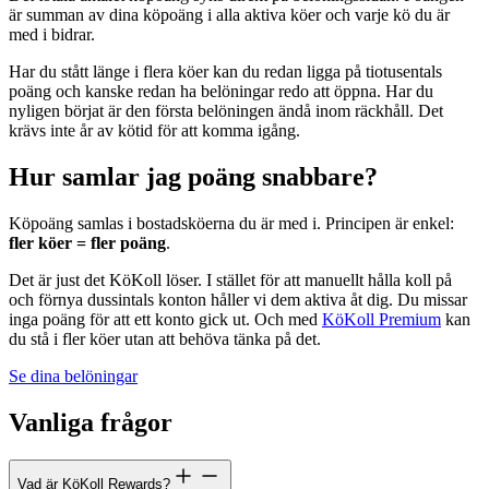
är summan av dina köpoäng i alla aktiva köer och varje kö du är
med i bidrar.
Har du stått länge i flera köer kan du redan ligga på tiotusentals
poäng och kanske redan ha belöningar redo att öppna. Har du
nyligen börjat är den första belöningen ändå inom räckhåll. Det
krävs inte år av kötid för att komma igång.
Hur samlar jag poäng snabbare?
Köpoäng samlas i bostadsköerna du är med i. Principen är enkel:
fler köer = fler poäng
.
Det är just det KöKoll löser. I stället för att manuellt hålla koll på
och förnya dussintals konton håller vi dem aktiva åt dig. Du missar
inga poäng för att ett konto gick ut. Och med
KöKoll Premium
kan
du stå i fler köer utan att behöva tänka på det.
Se dina belöningar
Vanliga frågor
Vad är KöKoll Rewards?