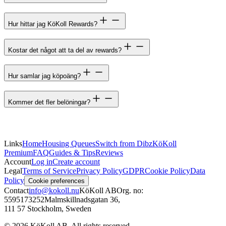
Hur hittar jag KöKoll Rewards?
Kostar det något att ta del av rewards?
Hur samlar jag köpoäng?
Kommer det fler belöningar?
Links
Home
Housing Queues
Switch from Dibz
KöKoll
Premium
FAQ
Guides & Tips
Reviews
Account
Log in
Create account
Legal
Terms of Service
Privacy Policy
GDPR
Cookie Policy
Data
Policy
Cookie preferences
Contact
info@kokoll.nu
KöKoll AB
Org. no:
5595173252
Malmskillnadsgatan 36
,
111 57 Stockholm, Sweden
©
2026
KöKoll AB. All rights reserved.