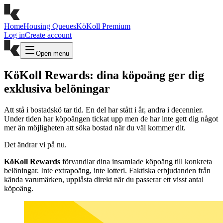
Home
Housing Queues
KöKoll Premium
Log in
Create account
Open menu
KöKoll Rewards: dina köpoäng ger dig
exklusiva belöningar
Att stå i bostadskö tar tid. En del har stått i år, andra i decennier.
Under tiden har köpoängen tickat upp men de har inte gett dig något
mer än möjligheten att söka bostad när du väl kommer dit.
Det ändrar vi på nu.
KöKoll Rewards
förvandlar dina insamlade köpoäng till konkreta
belöningar. Inte extrapoäng, inte lotteri. Faktiska erbjudanden från
kända varumärken, upplåsta direkt när du passerar ett visst antal
köpoäng.