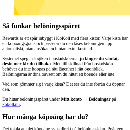
Så funkar belöningsspåret
Rewards är ett spår inbyggt i KöKoll med flera kistor. Varje kista har
en köpoängsgräns och passerar du den låses belöningen upp
automatiskt, utan ansökan och utan extra kostnad.
Systemet speglar logiken i bostadsköerna:
ju längre du väntat,
desto mer får du tillbaka
. Men till skillnad från bostadskön
behöver du inte hoppas på rätt lägenhet i rätt ögonblick.
Belöningarna är dina oavsett om du hittat ett boende eller inte.
Vad som gömmer sig i varje kista? Det ser du inte förrän du öppnar
den.
Du hittar belöningsspåret under
Mitt konto → Belöningar
på
kokoll.nu
.
Hur många köpoäng har du?
Det totala antalet köpoäng syns direkt på belöningssidan. Poängen