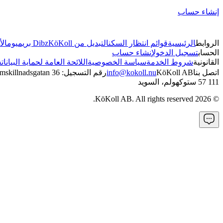
إنشاء حساب
الروابط
الرئيسية
قوائم انتظار السكن
التبديل من Dibz
KöKoll بريميوم
الأ
الحساب
تسجيل الدخول
إنشاء حساب
القانونية
شروط الخدمة
سياسة الخصوصية
اللائحة العامة لحماية البيانات
س
اتصل بنا
KöKoll AB
info@kokoll.nu
رقم التسجيل: 5595173252
mskillnadsgatan 36
111 57 ستوكهولم، السويد
KöKoll AB. All rights reserved.
2026
©