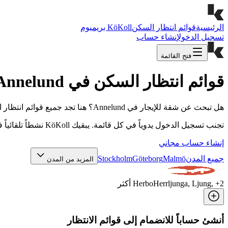
الرئيسية
قوائم انتظار السكن
KöKoll بريميوم
تسجيل الدخول
إنشاء حساب
فتح القائمة
قوائم انتظار السكن في Annelund
هل تبحث عن شقة للإيجار في Annelund؟ هنا تجد جميع قوائم انتظار السكن الـ 1 في Annelund في مكان واحد – من شركات الإسكان البلدية إلى الملاك الخاصين.
تجنب تسجيل الدخول يدوياً في كل قائمة. يبقيك KöKoll نشطاً تلقائياً في جميع القوائم التي أنت مسجل فيها، حتى لا تفقد نقاط الانتظار أو تفوّت شقة في Annelund.
إنشاء حساب مجاني
جميع المدن
Malmö
Göteborg
Stockholm
المزيد من المدن
2
, +
Herrljunga, Ljung
Herbo
أكثر
أنشئ حساباً للانضمام إلى قوائم الانتظار